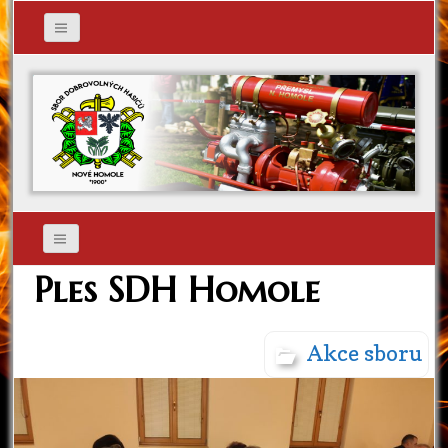
Ples SDH Homole
Akce sboru