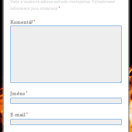
Vaše e-mailová adresa nebude zveřejněna.
Vyžadované
informace jsou označeny
*
Komentář
*
Jméno
*
E-mail
*