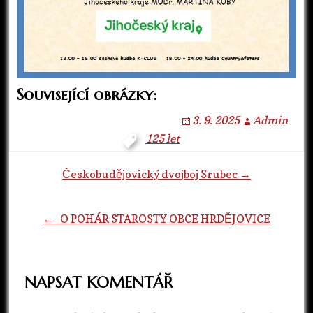
Související obrázky:
3. 9. 2025
Admin
125 let
Navigace
Českobudějovický dvojboj Srubec →
pro
← O POHÁR STAROSTY OBCE HRDĚJOVICE
příspěvky
NAPSAT KOMENTÁŘ