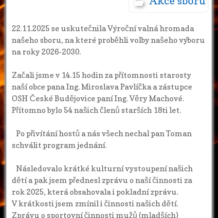
Akce sboru
22.11.2025 se uskutečnila Výroční valná hromada
našeho sboru, na které proběhli volby našeho výboru
na roky 2026-2030.
Začali jsme v 14.15 hodin za přítomnosti starosty
naší obce pana Ing. Miroslava Pavlíčka a zástupce
OSH České Budějovice paní Ing. Věry Machové.
Přítomno bylo 54 našich členů starších 18ti let.
Po přivítání hostů a nás všech nechal pan Toman
schválit program jednání.
Následovalo krátké kulturní vystoupení našich
dětí a pak jsem přednesl zprávu o naší činnosti za
rok 2025, která obsahovala i pokladní zprávu.
V krátkosti jsem zmínil i činnosti našich dětí.
Zprávu o sportovní činnosti mužů (mladších)