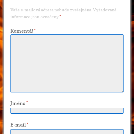
Vaše e-mailová adresa nebude zveřejněna.
Vyžadované
informace jsou označeny
*
Komentář
*
Jméno
*
E-mail
*