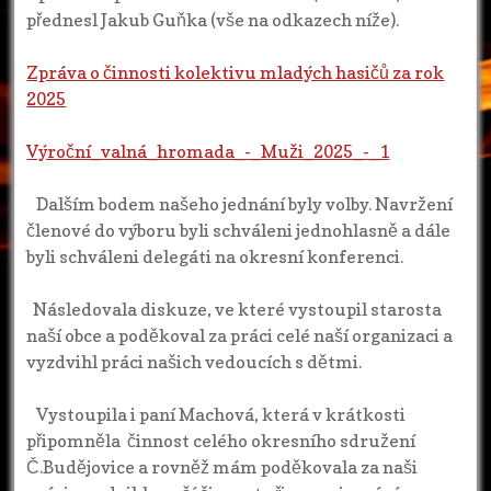
přednesl Jakub Guňka (vše na odkazech níže).
Zpráva o činnosti kolektivu mladých hasičů za rok
2025
Výroční_valná_hromada_-_Muži_2025_-_1
Dalším bodem našeho jednání byly volby. Navržení
členové do výboru byli schváleni jednohlasně a dále
byli schváleni delegáti na okresní konferenci.
Následovala diskuze, ve které vystoupil starosta
naší obce a poděkoval za práci celé naší organizaci a
vyzdvihl práci našich vedoucích s dětmi.
Vystoupila i paní Machová, která v krátkosti
připomněla činnost celého okresního sdružení
Č.Budějovice a rovněž mám poděkovala za naši