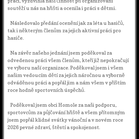
práci, vyzdvihla naší činnost při organizování
soutěží u nás na hřišti a ocenila i práci s dětmi.
Následovalo předání ocenění jak za léta u hasičů,
tak i některým členům za jejich aktivní práci pro
hasiče.
Na závěr našeho jednání jsem poděkoval za
odvedenou práci všem členům, kteří již nepokračují
ve výboru naší organizace. Poděkoval jsem i všem
našim vedoucím dětí za jejich náročnou a výborně
odváděnou práci a popřál jim a nám všem v příštím
roce hodně sportovních úspěchů.
Poděkoval jsem obci Homole za naši podporu,
sportovcům za půjčování hřiště a všem přítomným
jsem popřál klidné svátky vánoční a v novém roce
2026 pevné zdraví, štěstí a spokojenost.