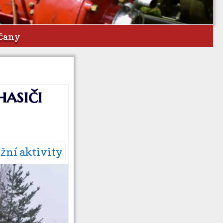
bčany
asiči
ní aktivity