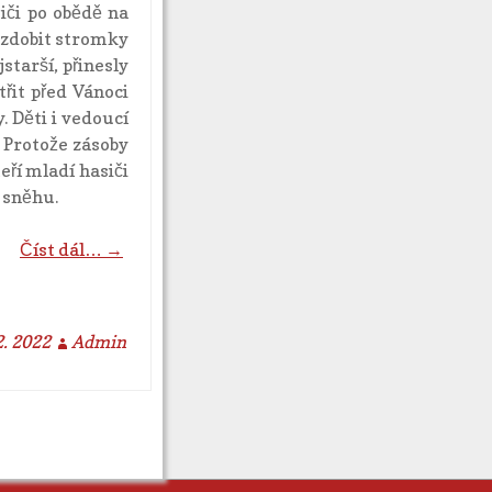
iči po obědě na
azdobit stromky
starší, přinesly
řit před Vánoci
. Děti i vedoucí
. Protože zásoby
ří mladí hasiči
u sněhu.
Číst dál… →
2. 2022
Admin