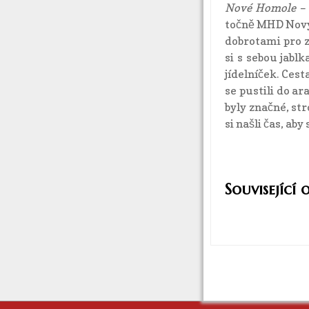
Nové Homole
– 
točně MHD Novýc
dobrotami pro zv
si s sebou jabl
jídelníček. Cest
se pustili do a
byly značné, st
si našli čas, ab
Související 