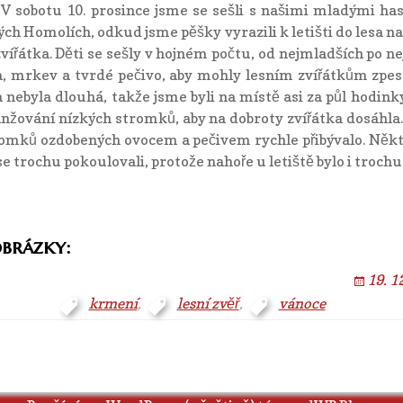
V sobotu 10. prosince jsme se sešli s našimi mladými has
h Homolích, odkud jsme pěšky vyrazili k letišti do lesa n
ířátka. Děti se sešly v hojném počtu, od nejmladších po nej
ka, mrkev a tvrdé pečivo, aby mohly lesním zvířátkům zpest
a nebyla dlouhá, takže jsme byli na místě asi za půl hodinky
ranžování nízkých stromků, aby na dobroty zvířátka dosáhla
romků ozdobených ovocem a pečivem rychle přibývalo. Někte
y se trochu pokoulovali, protože nahoře u letiště bylo i troch
obrázky:
19. 1
krmení
,
lesní zvěř
,
vánoce