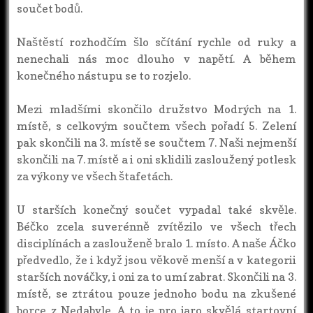
součet bodů.
Naštěstí rozhodčím šlo sčítání rychle od ruky a
nenechali nás moc dlouho v napětí. A během
konečného nástupu se to rozjelo.
Mezi mladšími skončilo družstvo Modrých na 1.
místě, s celkovým součtem všech pořadí 5. Zelení
pak skončili na 3. místě se součtem 7. Naši nejmenší
skončili na 7. místě a i oni sklidili zasloužený potlesk
za výkony ve všech štafetách.
U starších konečný součet vypadal také skvěle.
Béčko zcela suverénně zvítězilo ve všech třech
disciplínách a zaslouženě bralo 1. místo. A naše Áčko
předvedlo, že i když jsou věkově menší a v kategorii
starších nováčky, i oni za to umí zabrat. Skončili na 3.
místě, se ztrátou pouze jednoho bodu na zkušené
borce z Nedabyle. A to je pro jaro skvělá startovní