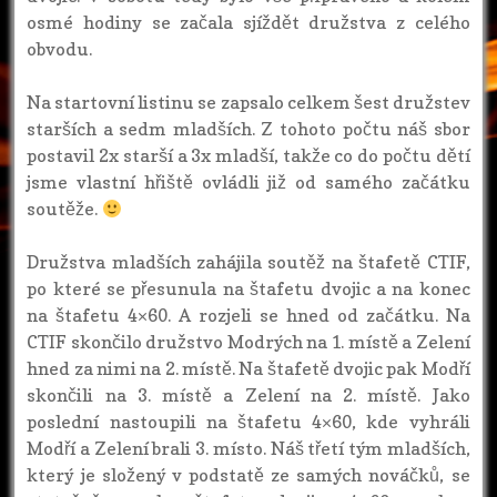
osmé hodiny se začala sjíždět družstva z celého
obvodu.
Na startovní listinu se zapsalo celkem šest družstev
starších a sedm mladších. Z tohoto počtu náš sbor
postavil 2x starší a 3x mladší, takže co do počtu dětí
jsme vlastní hřiště ovládli již od samého začátku
soutěže.
Družstva mladších zahájila soutěž na štafetě CTIF,
po které se přesunula na štafetu dvojic a na konec
na štafetu 4×60. A rozjeli se hned od začátku. Na
CTIF skončilo družstvo Modrých na 1. místě a Zelení
hned za nimi na 2. místě. Na štafetě dvojic pak Modří
skončili na 3. místě a Zelení na 2. místě. Jako
poslední nastoupili na štafetu 4×60, kde vyhráli
Modří a Zelení brali 3. místo. Náš třetí tým mladších,
který je složený v podstatě ze samých nováčků, se