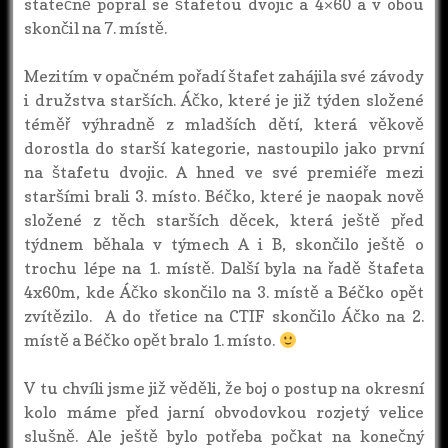
statečně popral se štafetou dvojic a 4×60 a v obou
skončil na 7. místě.
Mezitím v opačném pořadí štafet zahájila své závody
i družstva starších. Áčko, které je již týden složené
téměř výhradně z mladších dětí, která věkově
dorostla do starší kategorie, nastoupilo jako první
na štafetu dvojic. A hned ve své premiéře mezi
staršími brali 3. místo. Béčko, které je naopak nově
složené z těch starších děcek, která ještě před
týdnem běhala v týmech A i B, skončilo ještě o
trochu lépe na 1. místě. Další byla na řadě štafeta
4x60m, kde Áčko skončilo na 3. místě a Béčko opět
zvítězilo. A do třetice na CTIF skončilo Áčko na 2.
místě a Béčko opět bralo 1. místo.
V tu chvíli jsme již věděli, že boj o postup na okresní
kolo máme před jarní obvodovkou rozjetý velice
slušně. Ale ještě bylo potřeba počkat na konečný