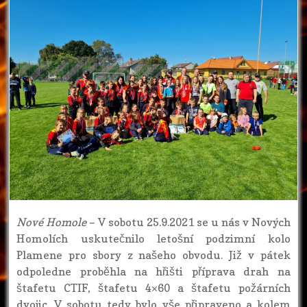
Nové Homole
– V sobotu 25.9.2021 se u nás v Nových
Homolích uskutečnilo letošní podzimní kolo
Plamene pro sbory z našeho obvodu. Již v pátek
odpoledne proběhla na hřišti příprava drah na
štafetu CTIF, štafetu 4×60 a štafetu požárních
dvojic. V sobotu tedy bylo vše připraveno a kolem