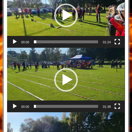
00:00
01:24
Video
přehrávač
00:00
01:38
Video
přehrávač