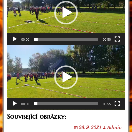
00:00
00:50
Video
přehrávač
00:00
00:55
Související obrázky:
26. 9. 2021
Admin