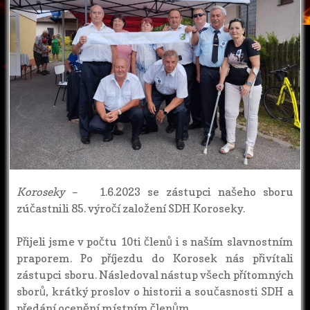
Koroseky
– 1.6.2023 se zástupci našeho sboru
zúčastnili 85. výročí založení SDH Koroseky.
Přijeli jsme v počtu 10ti členů i s naším slavnostním
praporem. Po příjezdu do Korosek nás přivítali
zástupci sboru. Následoval nástup všech přítomných
sborů, krátký proslov o historii a současnosti SDH a
předání ocenění místním členům.