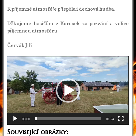
K příjemné atmosféře přispěla i dechová hudba.
Děkujeme hasičům z Korosek za pozvání a velice
příjemnou atmosféru.
Červák Jiří
Video
přehrávač
00:00
01:24
Související obrázky: