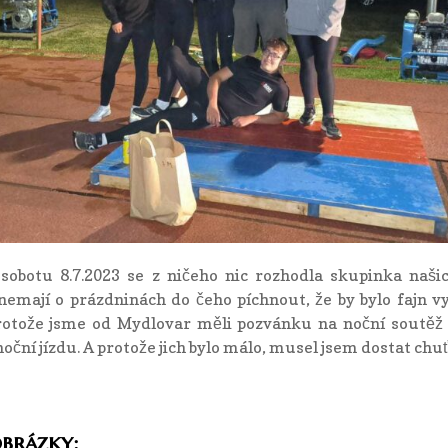
sobotu 8.7.2023 se z ničeho nic rozhodla skupinka naši
nemají o prázdninách do čeho píchnout, že by bylo fajn v
protože jsme od Mydlovar měli pozvánku na noční soutěž 
noční jízdu. A protože jich bylo málo, musel jsem dostat chuť 
obrázky: