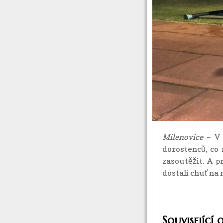
Milenovice
– V 
dorostenců, co 
zasoutěžit. A 
dostali chuť na 
Související 