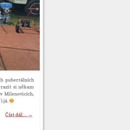
ch pubertálních
yrazit si někam
v Milenovicích,
i já.
Číst dál… →