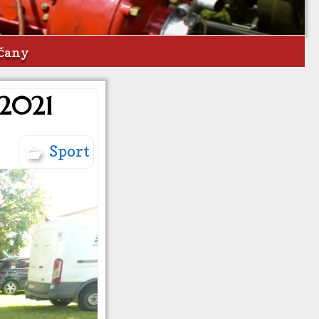
bčany
 2021
Sport