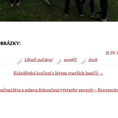
obrázky:
25. 
Libnič.požární
,
soutěž
,
útok
e
Kolodějské loučení s létem starších hasičů →
nčení léta a oslava dokončení výstavby pergoly – Koroseck
y