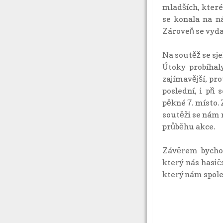
mladších, které
se konala na ná
Zároveň se vydař
Na soutěž se sj
Útoky probíhal
zajímavější, pr
poslední, i při
pěkné 7. místo.
soutěži se nám 
průběhu akce.
Závěrem bychom
který nás hasič
který nám spol