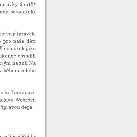
řípravky. Soutěž
any pořadatelů.
žstva přípravek.
o pro naše děti
šli na útok jako
akonec obsadili
brým na zub. Na
ra během celého
arlu Tomanovi,
áclavu Webrovi,
řípravou depa.
sal Josef Koblic