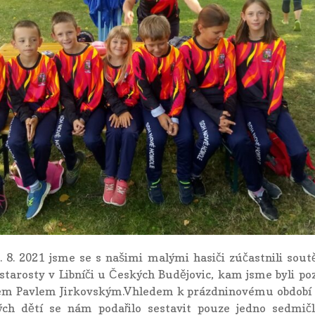
 8. 2021 jsme se s našimi malými hasiči zúčastnili sou
tarosty v Libníči u Českých Budějovic, kam jsme byli po
em Pavlem Jirkovským.
Vhledem k prázdninovému období a
ých dětí se nám podařilo sestavit pouze jedno sedmič