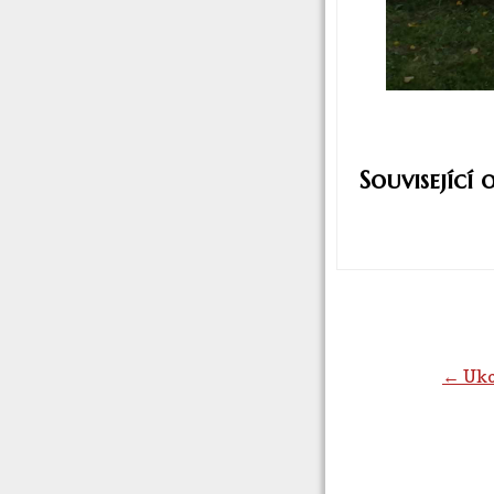
Související 
Navigac
pro
← Uko
příspěvk