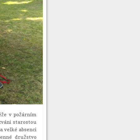
těže v požárním
zváni starostou
 velké absenci
lenné družstvo