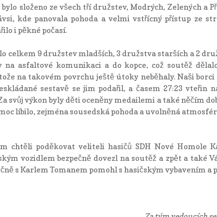
 bylo složeno ze všech tří družstev, Modrých, Zelených a P
vsi, kde panovala pohoda a velmi vstřícný přístup ze str
ilo i pěkné počasí.
elo celkem 9 družstev mladších, 3 družstva starších a 2 dru
y na asfaltové komunikaci a do kopce, což soutěž dělal
otože na takovém povrchu ještě útoky neběhaly. Naši borci 
 seskládané sestavě se jim podařil, a časem 27:23 vteřin n
 Za svůj výkon byly děti oceněny medailemi a také něčím do
moc líbilo, zejména sousedská pohoda a uvolněná atmosfé
 chtěli poděkovat veliteli hasičů SDH Nové Homole K
ským vozidlem bezpečně dovezl na soutěž a zpět a také V
ečně s Karlem Tomanem pomohl s hasičským vybavením a p
Za tým vedoucích sep