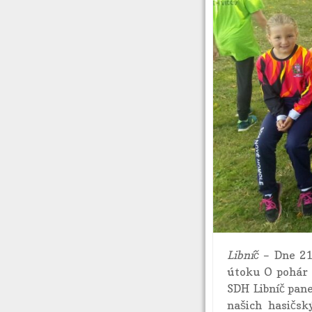
Libníč
– Dne 21.
útoku O pohár s
SDH Libníč pan
našich hasičsk