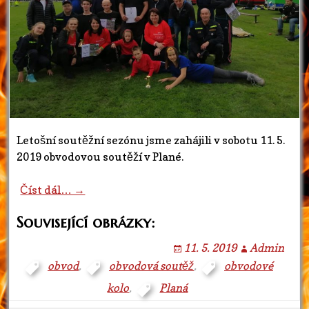
Letošní soutěžní sezónu jsme zahájili v sobotu 11. 5.
2019 obvodovou soutěží v Plané.
Číst dál… →
Související obrázky:
11. 5. 2019
Admin
obvod
,
obvodová soutěž
,
obvodové
kolo
,
Planá